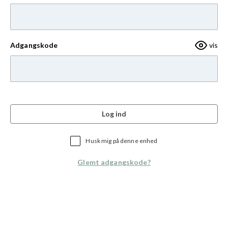
Adgangskode
vis
Log ind
Husk mig på denne enhed
Glemt adgangskode?